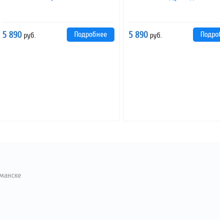
5 890
Подробнее
5 890
Подро
руб.
руб.
манске