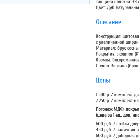
Толщина полотна: 38
Цвет: Дуб Натуральн
Описание
Конструкция: щитовая
с увеличенной ширин
Материал: брус сосн
Покрытие: экошпон (P
Кромка: бескромочно
Стекло: Зеркало (брон
Цены
1 500 р. / комплект дв
2 250 р. / комплект н
Погонаж МДФ, покрыт
(цена за 1 ед., доп. и
600 руб. / стойка две
450 руб. / наличник п
600 руб. / доборная д