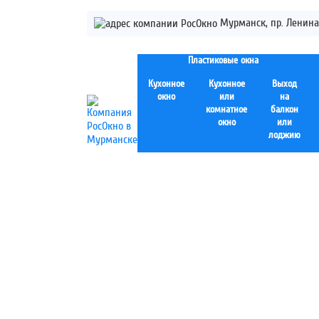
Мурманск, пр. Ленина 
Пластиковые окна
Кухонное
Кухонное
Выход
окно
или
на
комнатное
балкон
окно
или
лоджию