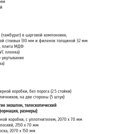
 мм
ый
 (тамбурат) в царговой компоновке,
ой стоевых 130 мм и филенок толщиной 32 мм
ы, плита МДФ
VC пленка)
е укутывание
за)
ерной коробки, без порога (2.5 стойки)
аличников, на две стороны (5 штук)
ие экошпон, телескопический
нформация, размеры):
рной коробки, c уплотнителем, 2070 х 70 мм
лоский, 2150 х 70 мм
оска, 2070 х 150 мм