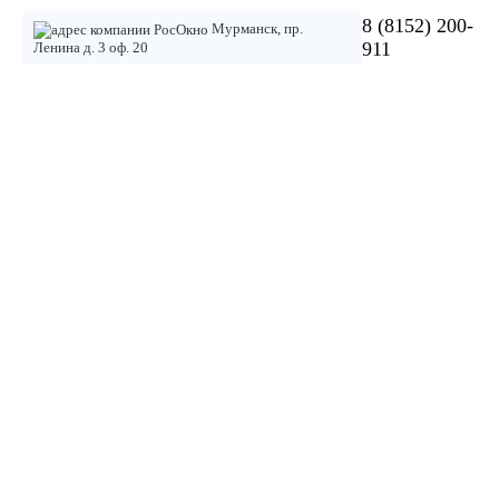
8 (8152) 200-
Мурманск, пр.
911
Ленина д. 3 оф. 20
Пластиковые окна
Кухонное
Кухонное
Выход
Комнатное
Межко
окно
или
на
окно
двери
комнатное
балкон
окно
или
лоджию