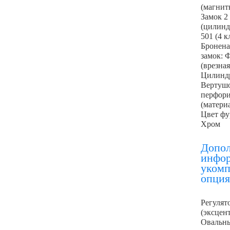
(магнит
Замок 2
(цилинд
501 (4 к
Бронена
замок: 
(врезная
Цилиндр
Вертуш
перфор
(матери
Цвет фу
Хром
Допол
инфор
укомп
опци
Регулят
(эксцен
Овальны