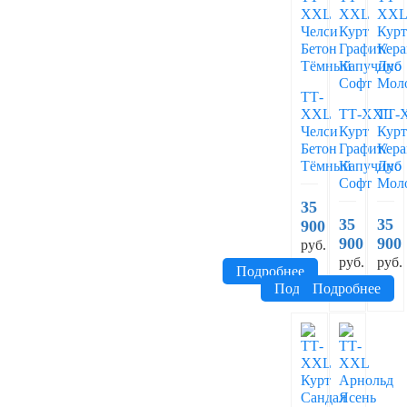
ТТ-
XXL
ТТ-XXL
ТТ-
Челси
Курт
Кур
Бетон
Графит/
Кера
Тёмный
Капучино
Дуб
Софт
Мол
35
35
35
900
900
900
руб.
руб.
руб.
Подробнее
Подробнее
Подробнее