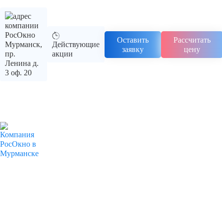
Оставить
Рассчитать
Мурманск,
Действующие
заявку
цену
пр.
акции
Ленина д.
3 оф. 20
Пластиковые окна
Кухонное
Кухонное
Выход
Комнатное
окно
или
на
окно
комнатное
балкон
окно
или
лоджию