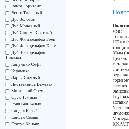
Венге Горизонт
Поло
Венге Тиснёный
Дуб Золотой
Полотно
Дуб Молочный
мм):
Дуб Сонома Светлый
Толщина
Дуб Филадельфия Грей
102мм (
Дуб Филадельфия Крем
толщины
Дуб Филадельфия
80мм (п
Шоколад
Цельног
металла
Капучино Софт
Систем
Керамика
вертика
Ларче Светлый
горизон
Лиственница Бежевая
жесткос
Миланский Орех
Замковы
Гнутая 
Орех Тёмный
вставку
Роял Вуд Белый
Утеплен
Сандал Белый
шумоизо
Сандал Серый
Минерал
Статус Коньяк
KNAU