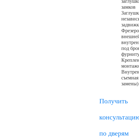
заглушк
замков
Заглушк
незави
задвиж
Фрезеро
внешне
внутрен
под бро
фурнит
Креплен
монтаж
Внутрен
съемная
замены)
Получить
консультаци
по дверям