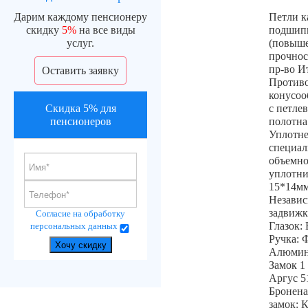
Дарим каждому пенсионеру
Петли к
скидку
5%
на все виды
подшипн
услуг.
(повыш
прочнос
пр-во И
Оставить заявку
Против
конусоо
Скидка 5% для
с петле
пенсионеров
полотна
Уплотне
специал
объемно
уплотни
15*14м
Независ
задвиж
Согласие на обработку
Глазок: 
персональных данных
Ручка: 
Хочу скидку
Алюми
Замок 1
Аргус 5
Бронена
замок: К