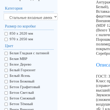
Антураж
Белый),
Категория
Вставка 
фацето
Внешняя
(MDF 12
Размер по коробке
(Венге 
850 х 2020 мм
с налич
970 х 2050 мм
Порошк
полиме
Цвет
покрыти
Белая Гладкая с патиной
Серебр
Белая МВР
Опис
Белое Дерево
Белый Горизонт
Белый Ясень
ГОСТ: 3
Класс п
Бетон Бежевый
(справо
Бетон Графитовый
высший
Бетон Светлый
Звукоиз
Бетон Снежный
(снижен
Бетон Тёмный
воздушн
дБ: 1 к
Венге Винорит