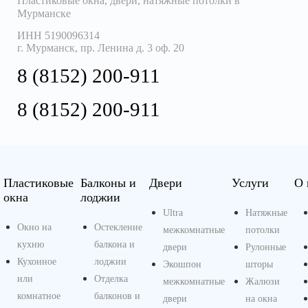
Пластиковые окна, двери, натяжные потолки
в
Мурманске
ИНН 5190096314
г. Мурманск, пр. Ленина д. 3 оф. 20
8 (8152) 200-911
8 (8152) 200-911
Пластиковые
Балконы и
Двери
Услуги
О 
окна
лоджии
Ultra
Натяжные
Окно на
Остекление
межкомнатные
потолки
кухню
балкона и
двери
Рулонные
Кухонное
лоджии
Экошпон
шторы
или
Отделка
межкомнатные
Жалюзи
комнатное
балконов и
двери
на окна