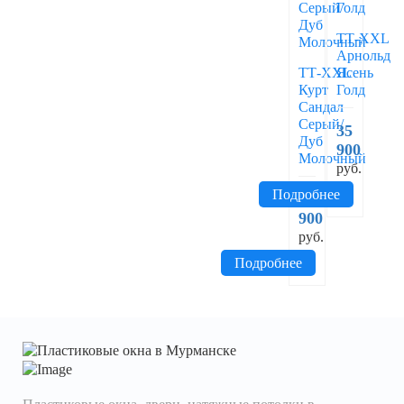
ТТ-XXL
Арнольд
ТТ-XXL
Ясень
Курт
Голд
Сандал
Серый/
35
Дуб
900
Молочный
руб.
Подробнее
35
900
руб.
Подробнее