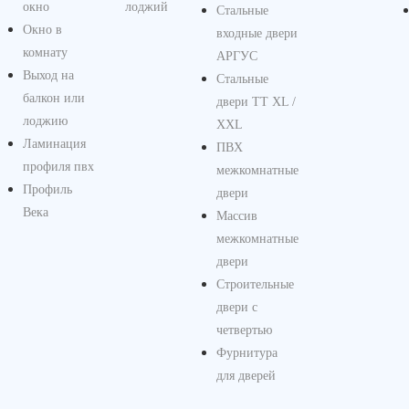
окно
лоджий
Стальные
Окно в
входные двери
комнату
АРГУС
Выход на
Стальные
балкон или
двери ТТ XL /
лоджию
XXL
Ламинация
ПВХ
профиля пвх
межкомнатные
Профиль
двери
Века
Массив
межкомнатные
двери
Строительные
двери с
четвертью
Фурнитура
для дверей