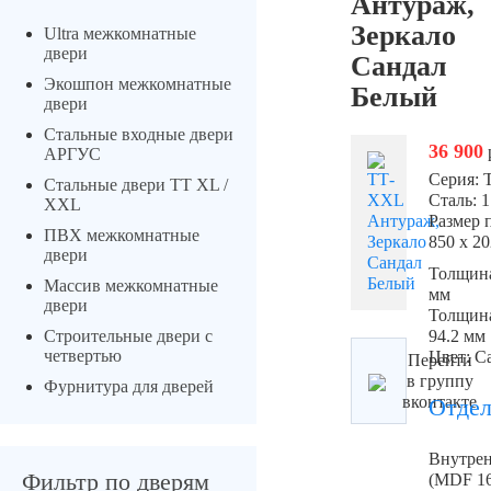
Антураж,
Зеркало
Ultra межкомнатные
двери
Сандал
Экошпон межкомнатные
Белый
двери
Стальные входные двери
36 900
АРГУС
Серия:
Стальные двери ТТ XL /
Сталь: 1
XXL
Размер 
ПВХ межкомнатные
850 х 2
двери
Толщина
Массив межкомнатные
мм
двери
Толщина
Строительные двери с
94.2 мм
четвертью
Цвет: С
Перейти
в группу
Фурнитура для дверей
вконтакте
Отдел
Внутрен
Фильтр по дверям
(MDF 16