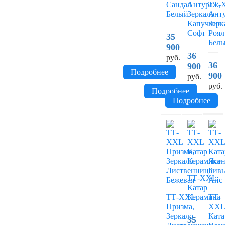
Сандал
Антураж,
ТТ-
Белый
Зеркало
Ант
Капучино
Зерк
Софт
Роял
35
Бел
900
36
руб.
36
900
Подробнее
900
руб.
руб.
Подробнее
Подробнее
ТТ-XXL
Катар
ТТ-XXL
Керамика
ТТ-
Призма,
XX
Зеркало
Ката
35