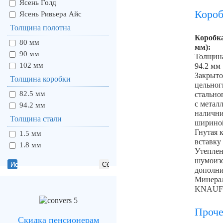
Ясень Голд
Короб
Ясень Ривьера Айс
Толщина полотна
Коробка
80 мм
мм):
90 мм
Толщина
102 мм
94.2 мм
Закрыто
Толщина коробки
цельног
82.5 мм
стально
с метал
94.2 мм
наличн
Толщина стали
ширино
Гнутая 
1.5 мм
вставку
1.8 мм
Утеплен
шумоиз
дополни
Минерал
KNAU
Проче
Скидка пенсионерам