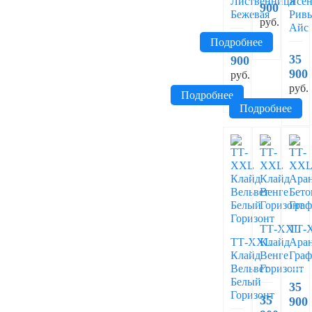
Лиственница
Ясе
900
Бежевая
Ривь
руб.
Айс
Подробнее
36
35
900
900
руб.
руб.
Подробнее
Подробнее
ТТ-XXL
ТТ-
ТТ-XXL
Клайд
Аран
Клайд
Венге
Гра
Вельвет
Горизонт
Белый
35
Горизонт
35
900